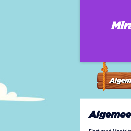
Mir
Algem
Algemee