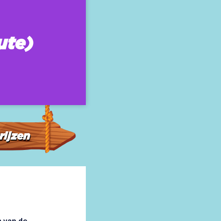
ute)
rijzen