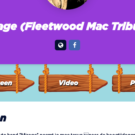
age (Fleetwood Mac Trib
een
Video
P
n