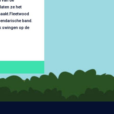
n van de
laten ze het
aakt.Fleetwood
gendarische band.
k swingen op de