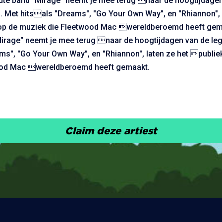
ute band "Mirage" neemt je mee terug naar de hoogtijdage
. Met hitsals "Dreams", "Go Your Own Way", en "Rhiannon", 
op de muziek die Fleetwood Mac wereldberoemd heeft gem
Mirage" neemt je mee terug naar de hoogtijdagen van de le
ms", "Go Your Own Way", en "Rhiannon", laten ze het publie
ood Mac wereldberoemd heeft gemaakt.
Claim deze artiest