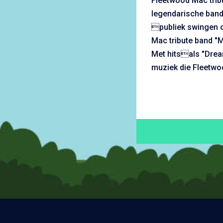
Fleetwood Mac trib
legendarische band
publiek swingen 
Mac tribute band "
Met hitsals "Drea
muziek die Fleetw