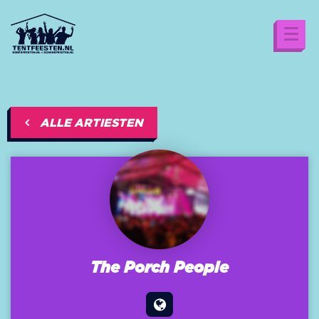
ALLE ARTIESTEN
The Porch People