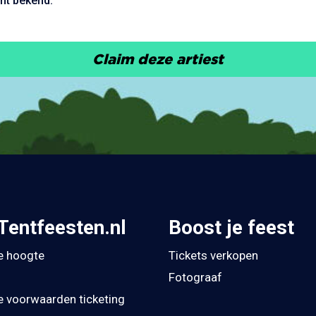
nt bekend.
Claim deze artiest
Tentfeesten.nl
Boost je feest
de hoogte
Tickets verkopen
Fotograaf
 voorwaarden ticketing