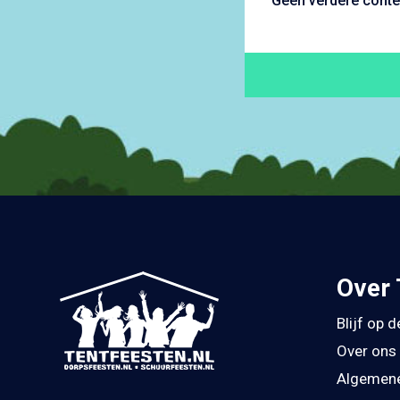
Geen verdere conte
Over 
Blijf op 
Over ons
Algemene