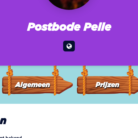
Postbode Pelle
Algemeen
Prijzen
n