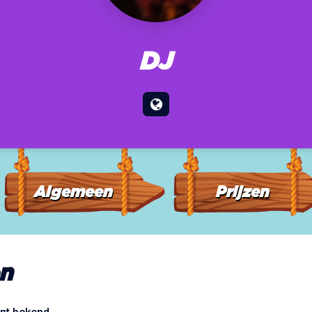
DJ
Algemeen
Prijzen
n