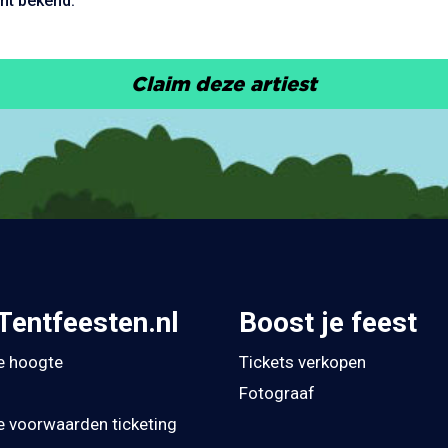
nt bekend.
Claim deze artiest
Tentfeesten.nl
Boost je feest
de hoogte
Tickets verkopen
Fotograaf
 voorwaarden ticketing