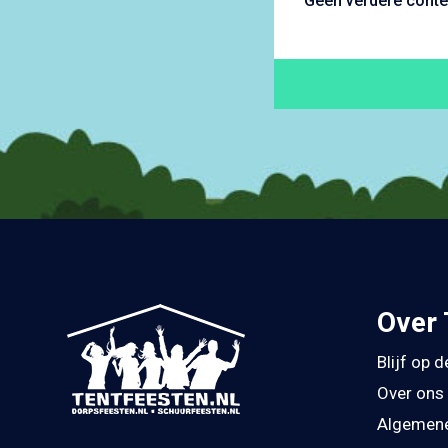
Geen verdere conte
Over 
Blijf op 
Over ons
Algemene