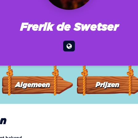
Frerik de Swetser
Algemeen
Prijzen
n