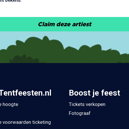
nt bekend.
Claim deze artiest
Tentfeesten.nl
Boost je feest
de hoogte
Tickets verkopen
Fotograaf
 voorwaarden ticketing