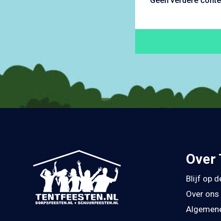
Geen verdere conte
Over 
Blijf op 
Over ons
Algemene