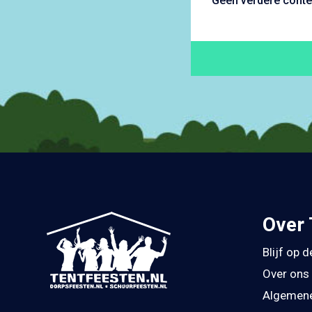
Geen verdere conte
Over 
Blijf op 
Over ons
Algemene