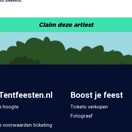
nt bekend.
Claim deze artiest
Tentfeesten.nl
Boost je feest
de hoogte
Tickets verkopen
Fotograaf
 voorwaarden ticketing