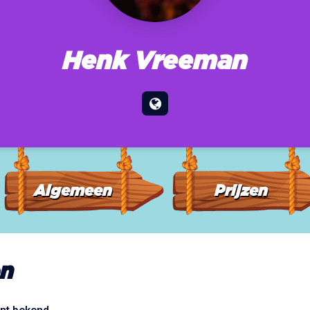
Henk Vreeman
Algemeen
Prijzen
n